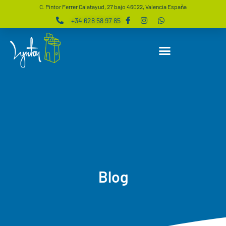
C. Pintor Ferrer Calatayud, 27 bajo 46022, Valencia España
+34 628 58 97 85
Blog