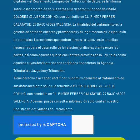
digitales y el Reglamento Europeo de Protección de Datos, se le informa
sobre la incorporación de sus datos a un fichero titularidad de MARÍA
DOLORES VALVERDE COMINO, con domicilio en CL. PINTOR FERRER
CALATAYUD, 27 BAJO 46022 VALENCIA. La finalidad del tratamiento es la
gestión de datos de clientes y proveedores y su legitimación es la ejecución
de contratos. Las cesiones que podrán llevarse a cabo, serán aquellas
necesarias para el desarrollo de la relación jurídica existente entre las
partes, así como aquellas que se encuentren previstas en la Ley, tales como
aquellas cuyos destinatarios son entidades financieras, la Agencia
Tributaria o Juzgados y Tribunales.
Tiene derecho a acceder, rectificar, suprimir y oponerse al tratamiento de
sus datos mediante solicitud remitida a MARÍA DOLORES VALVERDE
COMINO, con domicilio en CL. PINTOR FERRER CALATAYUD, 27 BAJO 46022
VALENCIA. Además, puede consultar información adicional en nuestro
Registro de Actividades de Tratamiento.